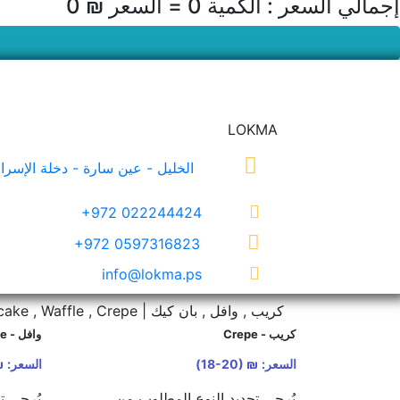
إجمالي السعر : الكمية
0
= السعر
₪ 0
LOKMA
الخليل - عين سارة - دخلة الإسرا
+972 022244424
+972 0597316823
info@lokma.ps
كريب , وافل , بان كيك | Pancake , Waffle , Crepe
كريب - Crepe
وافل - Waffle
السعر:
₪ (18-20)
السعر:
0)
يُرجى تحديد النوع المطلوب من
يُرجى ت