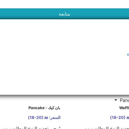
متابعة
LOKMA
ء
بان كيك - Pancake
₪ (18-2
السعر:
₪ (18-20)
حديد النوع المطلوب من
يُرجى تحديد النوع المطلوب من